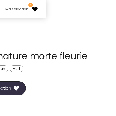
0
Ma sélection
nature morte fleurie
run
Vert
ection