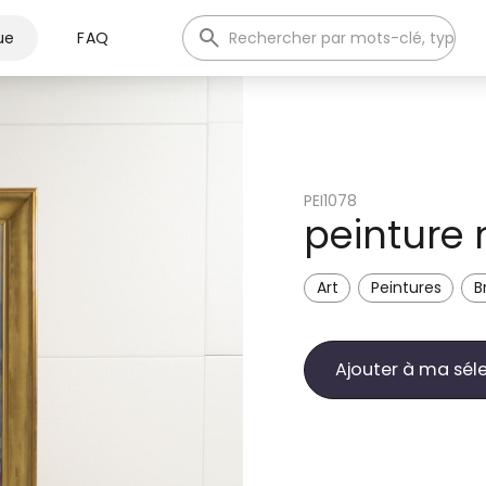
ue
FAQ
PEI1078
peinture 
Art
Peintures
B
Ajouter à ma sél