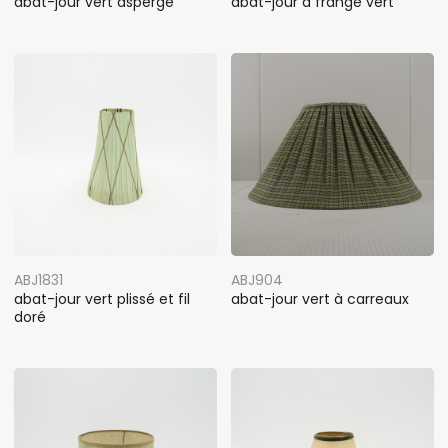
abat-jour vert asperge
abat-jour à frange vert
ABJ1831
ABJ904
abat-jour vert plissé et fil
abat-jour vert à carreaux
doré