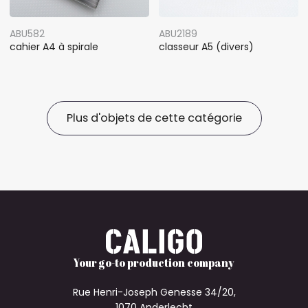
ABU582
ABU2189
cahier A4 à spirale
classeur A5 (divers)
Plus d'objets de cette catégorie
Your go-to production company
Rue Henri-Joseph Genesse 34/20,
1070 Anderlecht