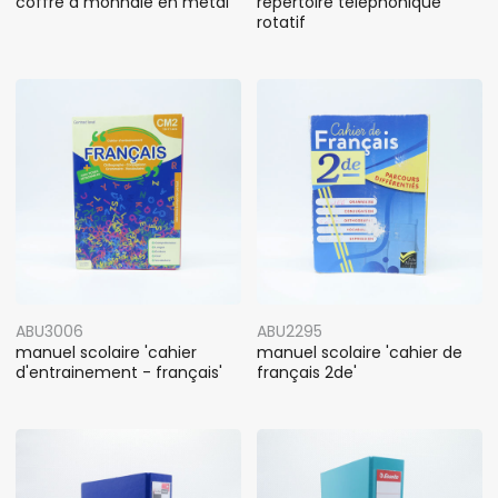
coffre à monnaie en métal
répertoire téléphonique
rotatif
ABU3006
ABU2295
manuel scolaire 'cahier
manuel scolaire 'cahier de
d'entrainement - français'
français 2de'