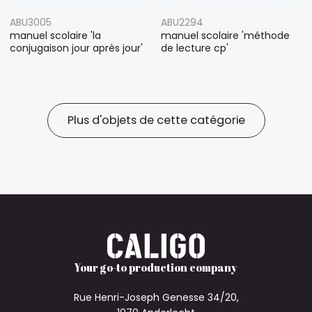
ABU3005
ABU2294
manuel scolaire 'la
manuel scolaire 'méthode
conjugaison jour après jour'
de lecture cp'
Plus d'objets de cette catégorie
Your go-to production company
Rue Henri-Joseph Genesse 34/20,