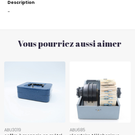
Description
-
Vous pourriez aussi aimer
ABU3019
ABU685