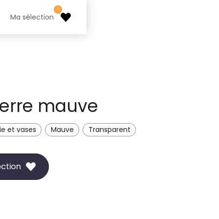
0
Ma sélection
verre mauve
ie et vases
Mauve
Transparent
ection