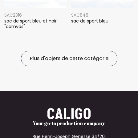
SAC2316
SAC848
sac de sport bleu et noir
sac de sport bleu
"domyos"
Plus d'objets de cette catégorie
Your go-to production company
Rue Henri-Joseph Genesse 34/20,