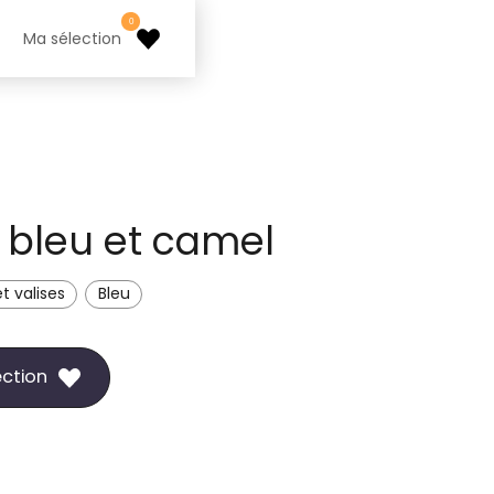
0
Ma sélection
 bleu et camel
t valises
Bleu
ection