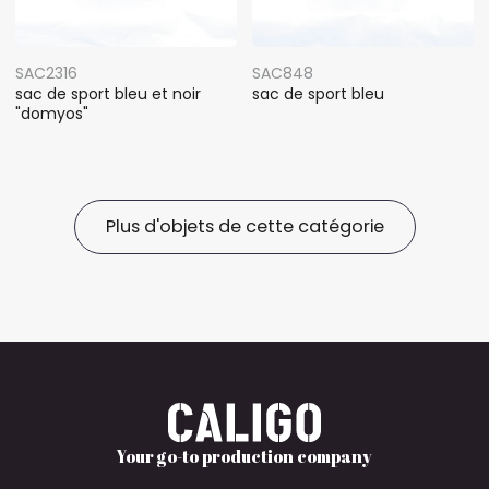
SAC2316
SAC848
sac de sport bleu et noir
sac de sport bleu
"domyos"
Plus d'objets de cette catégorie
Your go-to production company