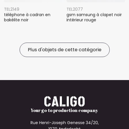
TEL2149
TEL2077
téléphone à cadran en
gsm samsung à clapet noir
bakélite noir
intérieur rouge
Plus d'objets de cette catégorie
Your go-to production company
Rue Henri-Joseph Genesse 34/20,