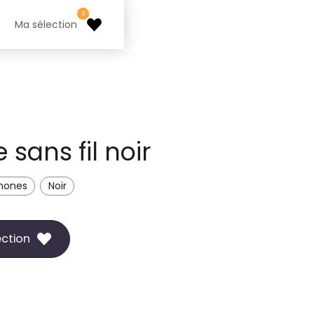
0
Ma sélection
sans fil noir
hones
Noir
ection