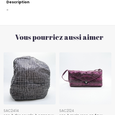
Description
-
Vous pourriez aussi aimer
SAC2414
SAC2124