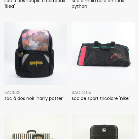
sac à dos souple à carreaux
sac à main rose en faux
'ikea'
python
SAC532
SAC2465
sac à dos noir 'harry potter'
sac de sport tricolore 'nike'