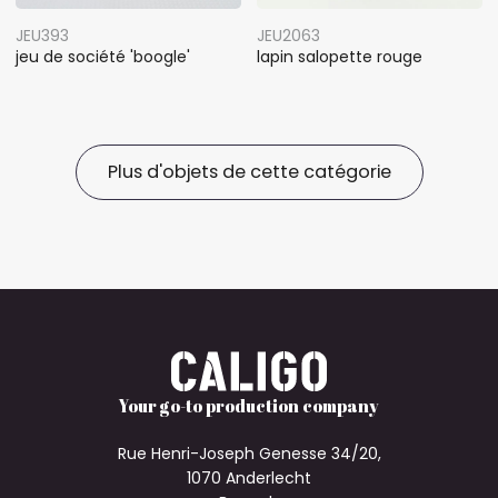
JEU393
JEU2063
jeu de société 'boogle'
lapin salopette rouge
Plus d'objets de cette catégorie
Your go-to production company
Rue Henri-Joseph Genesse 34/20,
1070 Anderlecht