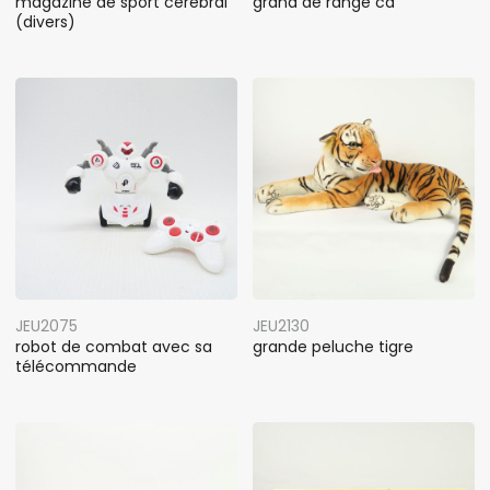
magazine de sport cérébral
grand dé range cd
(divers)
JEU2075
JEU2130
robot de combat avec sa
grande peluche tigre
télécommande