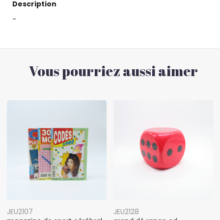
Description
-
Vous pourriez aussi aimer
JEU2107
JEU2128