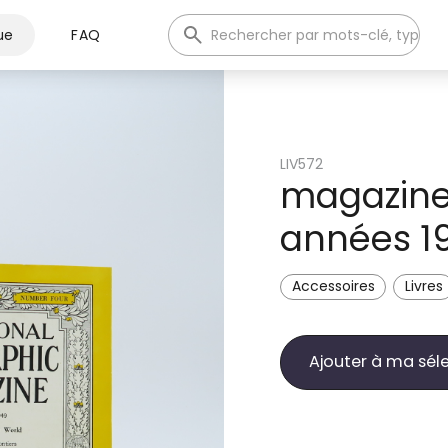
ue
FAQ
LIV572
magazine 
années 19
Accessoires
Livres
Ajouter à ma sél