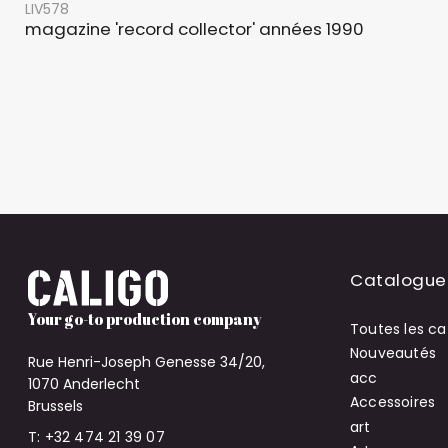
LIV578
magazine 'record collector' années 1990
Catalogue
Your go-to production company
Toutes les ca
Nouveautés
Rue Henri-Joseph Genesse 34/20,
acc
1070 Anderlecht
Accessoires
Brussels
art
T: +32 474 21 39 07