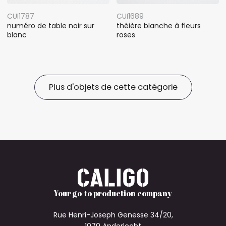
CUI1787
CUI1689
numéro de table noir sur
théière blanche à fleurs
blanc
roses
Plus d'objets de cette catégorie
Your go-to production company
Rue Henri-Joseph Genesse 34/20,