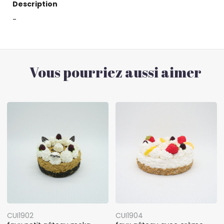
Description
-
Vous pourriez aussi aimer
CUI1902
CUI1904