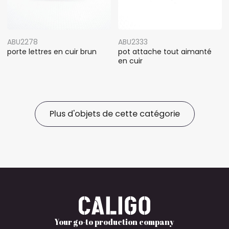
ABU2278
ABU2333
porte lettres en cuir brun
pot attache tout aimanté
en cuir
Plus d'objets de cette catégorie
Your go-to production company