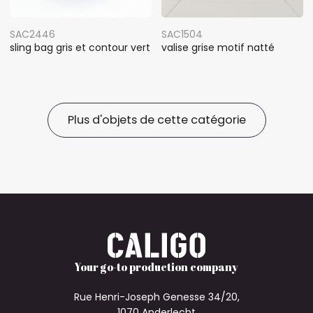
SAC2446
SAC1504
sling bag gris et contour vert
valise grise motif natté
Plus d'objets de cette catégorie
Your go-to production company
Rue Henri-Joseph Genesse 34/20,
1070 Anderlecht