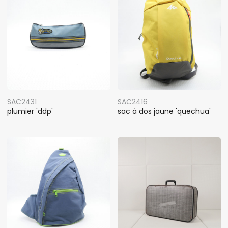
SAC2431
SAC2416
plumier 'ddp'
sac à dos jaune 'quechua'