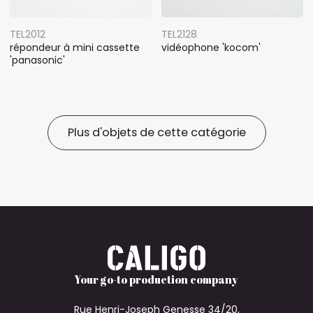
TEL2012
TEL2128
répondeur à mini cassette
vidéophone 'kocom'
'panasonic'
Plus d'objets de cette catégorie
Your go-to production company
Rue Henri-Joseph Genesse 34/20,