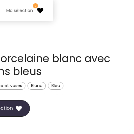
0
Ma sélection
orcelaine blanc avec
ns bleus
ie et vases
Blanc
Bleu
ection