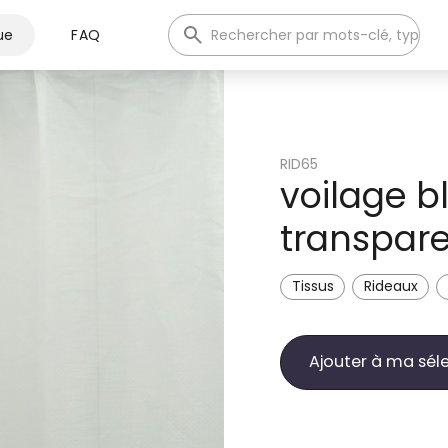
ue
FAQ
RID65
voilage b
transpar
Tissus
Rideaux
Ajouter à ma sél