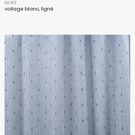
RID89
voilage blanc, ligné