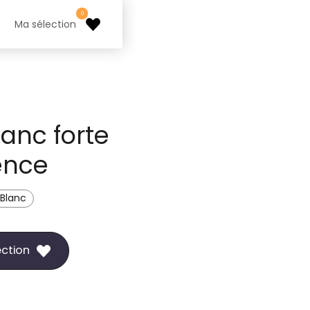
0
Ma sélection
lanc forte
ence
Blanc
ection