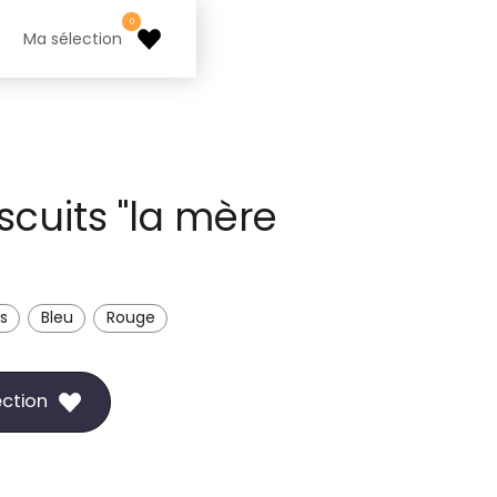
0
Ma sélection
scuits "la mère
s
Bleu
Rouge
ection