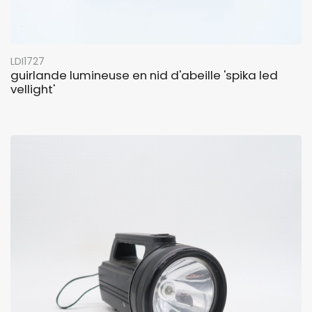
LDI1727
guirlande lumineuse en nid d'abeille 'spika led
vellight'