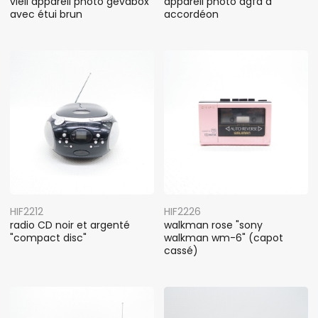
vieil appareil photo gevabox
appareil photo agfa à
avec étui brun
accordéon
HIF2212
HIF2226
radio CD noir et argenté
walkman rose "sony
"compact disc"
walkman wm-6" (capot
cassé)