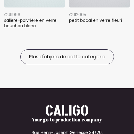
CUI1996
CUI2005
salière-poivrière en verre
petit bocal en verre fleuri
bouchon blanc
Plus d'objets de cette catégorie
Your go-to production company
Rue Henri-Joseph Genesse 34/20,