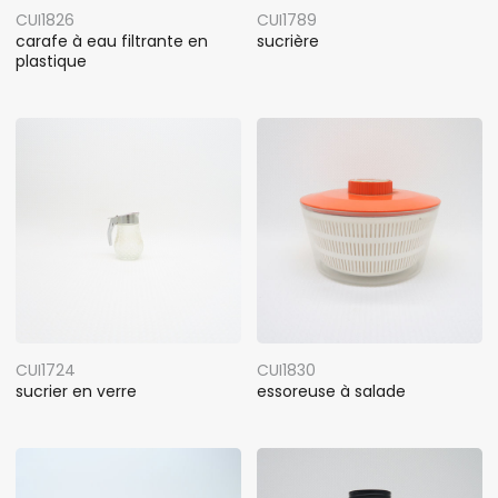
CUI1826
CUI1789
carafe à eau filtrante en
sucrière
plastique
CUI1724
CUI1830
sucrier en verre
essoreuse à salade