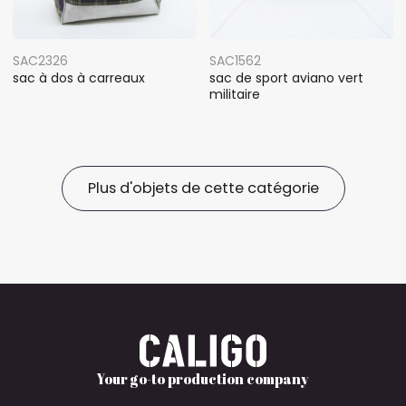
SAC2326
SAC1562
sac à dos à carreaux
sac de sport aviano vert
militaire
Plus d'objets de cette catégorie
Your go-to production company