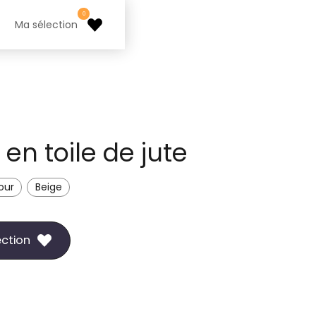
0
Ma sélection
en toile de jute
our
Beige
ection