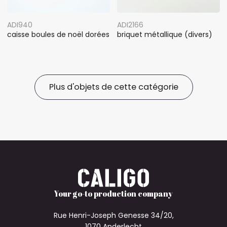
ADI940
ADI2166
caisse boules de noël dorées
briquet métallique (divers)
Plus d'objets de cette catégorie
Your go-to production company
Rue Henri-Joseph Genesse 34/20,
1070 Anderlecht