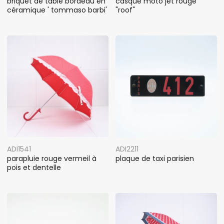
briquet de table bordeau en
casque moto jet rouge
céramique ' tommaso barbi'
"roof"
ADI1541
ADI2211
parapluie rouge vermeil à
plaque de taxi parisien
pois et dentelle