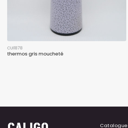
CUI1878
thermos gris moucheté
Catalogue