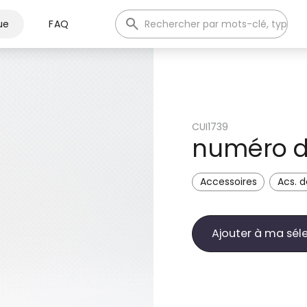
ue
FAQ
CUI1739
numéro d
Accessoires
Acs. d
Ajouter à ma sél