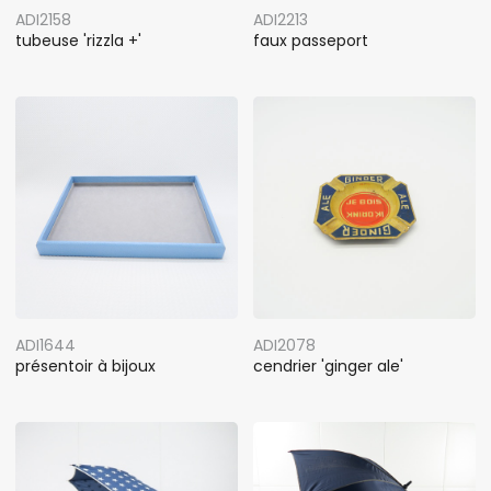
ADI2158
ADI2213
tubeuse 'rizzla +'
faux passeport
ADI1644
ADI2078
présentoir à bijoux
cendrier 'ginger ale'