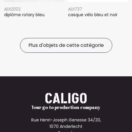
ADI2002
ADI737
diplôme rotary bleu
casque vélo bleu et noir
Plus d'objets de cette catégorie
Your go-to production company
Rue Henri-Joseph Genesse 34/20,
1070 Anderlecht