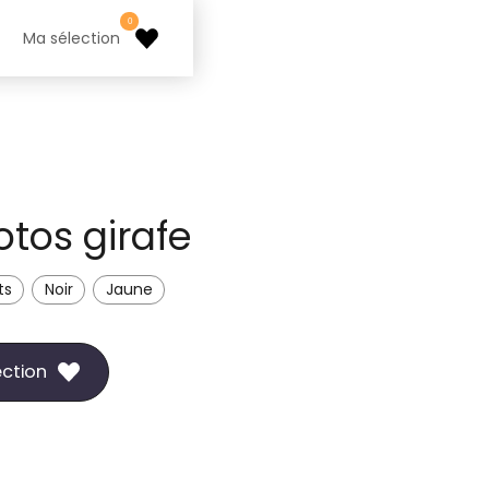
0
Ma sélection
tos girafe
ts
Noir
Jaune
ection