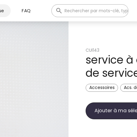
ue
FAQ
CUI143
service à
de servic
Accessoires
Acs. d
Ajouter à ma sél