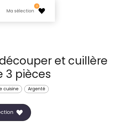
0
Ma sélection
 découper et cuillère
e 3 pièces
e cuisine
Argenté
ection