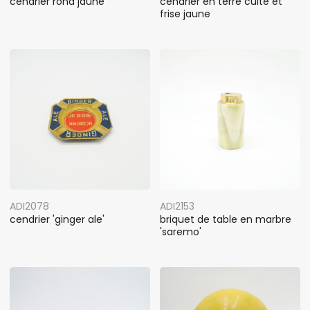
cendrier rond jaune
cendrier en terre cuite et
frise jaune
ADI2078
ADI2153
cendrier 'ginger ale'
briquet de table en marbre
'saremo'