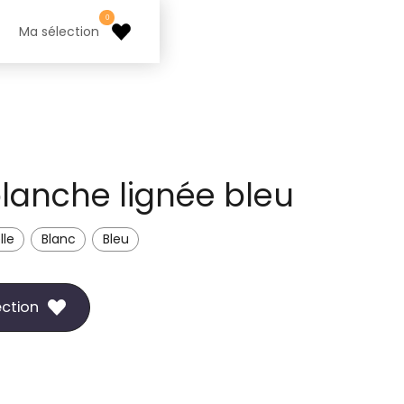
0
Ma sélection
blanche lignée bleu
lle
Blanc
Bleu
ection