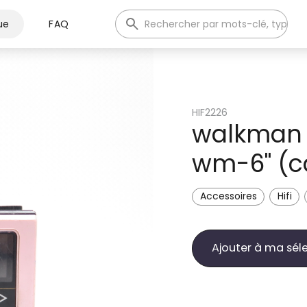
ue
FAQ
HIF2226
walkman 
wm-6" (c
Accessoires
Hifi
Ajouter à ma sél