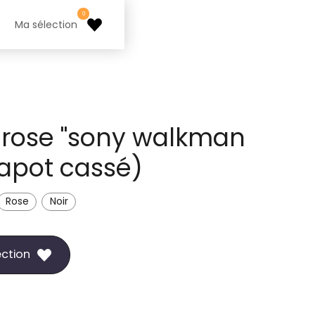
0
Ma sélection
rose "sony walkman
apot cassé)
Rose
Noir
ection