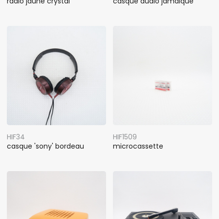
radio jaune crystal
casque audio jamaïque
HIF34
HIF1509
casque 'sony' bordeau
microcassette