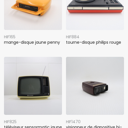
HIF165
HIF884
mange-disque jaune penny
tourne-disque philips rouge
HIF825
HIF1470
téléviseur sensormatic jaune
visionneur de diapositive bi-