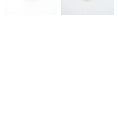
BOU1512
BOU426
bougie 'rose'
grande lanterne a bougie
2
pièces disponibles
2
pièces disponibles
BOU1465
BOU1442
photophore vert à motifs
bougeoir rond en bois
géométriques
noir