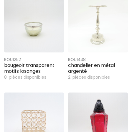
BOU1252
BOU1438
bougeoir transparent
chandelier en métal
motifs losanges
argenté
8
pièces disponibles
2
pièces disponibles