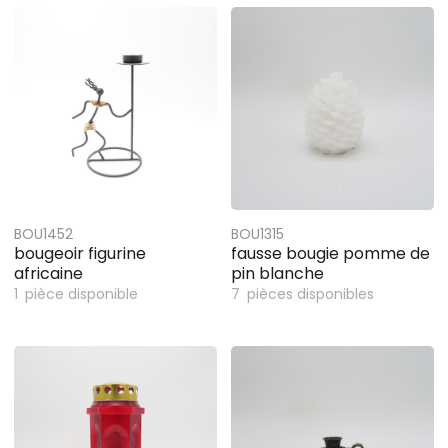
BOU1452
BOU1315
bougeoir figurine
fausse bougie pomme de
africaine
pin blanche
1
pièce disponible
7
pièces disponibles