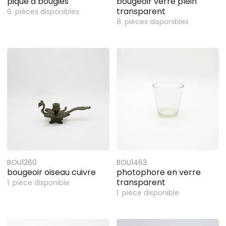
pique à bougies
bougeoir verre plein
transparent
6
pièces disponibles
8
pièces disponibles
BOU1260
BOU1463
bougeoir oiseau cuivre
photophore en verre
transparent
1
pièce disponible
1
pièce disponible