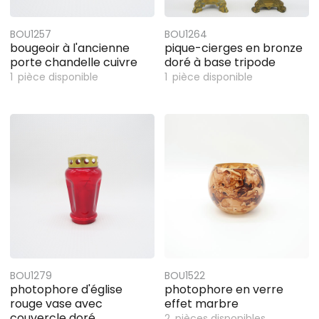
BOU1257
BOU1264
bougeoir à l'ancienne
pique-cierges en bronze
porte chandelle cuivre
doré à base tripode
1
pièce disponible
1
pièce disponible
BOU1279
BOU1522
photophore d'église
photophore en verre
rouge vase avec
effet marbre
couvercle doré
2
pièces disponibles