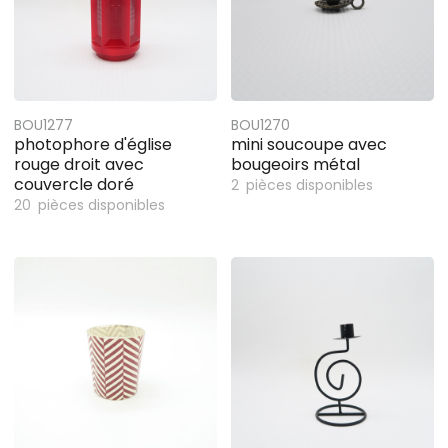
BOU1277
BOU1270
photophore d'église
mini soucoupe avec
rouge droit avec
bougeoirs métal
couvercle doré
2
pièces disponibles
20
pièces disponibles