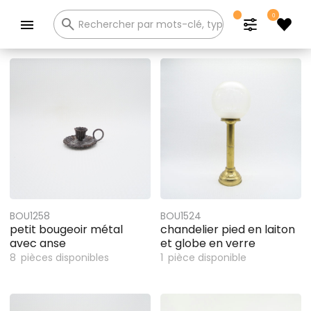
0
Catalogue
BOU1258
BOU1524
petit bougeoir métal
chandelier pied en laiton
avec anse
et globe en verre
8
pièces disponibles
1
pièce disponible