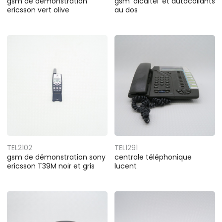
gsm de démonstration
gsm 'alcaltel' et autocollants
ericsson vert olive
au dos
TEL2102
TEL1291
gsm de démonstration sony
centrale téléphonique
ericsson T39M noir et gris
lucent