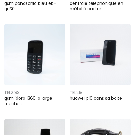
gsm panasonic bleu eb-
centrale téléphonique en
gd30
métal à cadran
TEL2183
TEL218
gsm 'doro 1360' à large
huawei p10 dans sa boite
touches