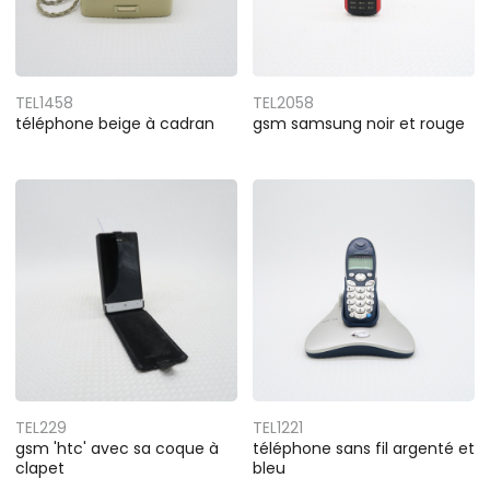
TEL1458
TEL2058
téléphone beige à cadran
gsm samsung noir et rouge
TEL229
TEL1221
gsm 'htc' avec sa coque à
téléphone sans fil argenté et
clapet
bleu