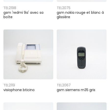
TEL2198
TEL2075
gsm 'redmi 9a' avec sa
gsm nokia rouge et blanc à
boîte
glissière
TEL2119
TEL2067
visiophone bticino
gsm siemens m35 gris