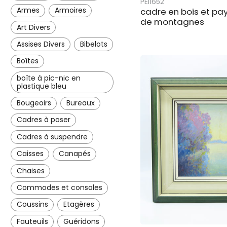
PEI1652
Armes
Armoires
cadre en bois et pa
de montagnes
Art Divers
Assises Divers
Bibelots
Boîtes
boîte à pic-nic en
plastique bleu
Bougeoirs
Bureaux
Cadres à poser
Cadres à suspendre
Caisses
Canapés
Chaises
Commodes et consoles
Coussins
Etagères
Fauteuils
Guéridons