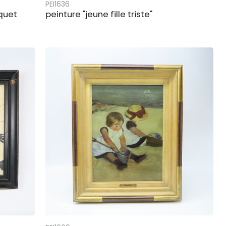
PEI1636
quet
peinture "jeune fille triste"