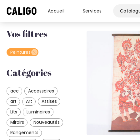
Accueil
Services
Catalog
Vos filtres
Peintures
Catégories
acc
Accessoires
art
Art
Assises
Lits
Luminaires
Miroirs
Nouveautés
Rangements