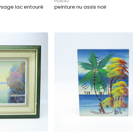
PEI1640
ysage lac entouré
peinture nu assis noir