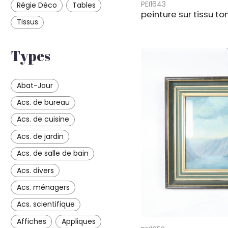
PEI1643
Régie Déco
Tables
peinture sur tissu t
Tissus
Types
Abat-Jour
Acs. de bureau
Acs. de cuisine
Acs. de jardin
Acs. de salle de bain
Acs. divers
Acs. ménagers
Acs. scientifique
Affiches
Appliques