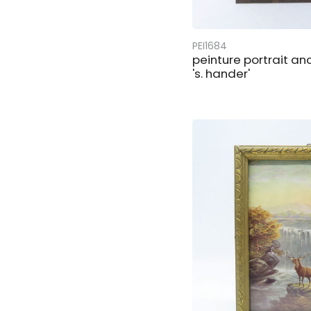
PEI1684
peinture portrait a
's. hander'