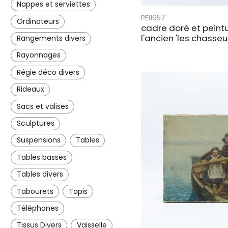
Nappes et serviettes
PEI1657
Ordinateurs
cadre doré et peint
l'ancien 'les chasseu
Rangements divers
Rayonnages
Régie déco divers
Rideaux
Sacs et valises
Sculptures
Suspensions
Tables
Tables basses
Tables divers
Tabourets
Tapis
Téléphones
Tissus Divers
Vaisselle