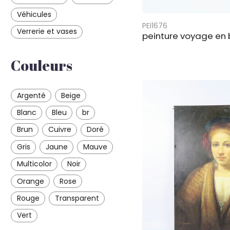
Véhicules
PEI1676
Verrerie et vases
peinture voyage en
Couleurs
Argenté
Beige
Blanc
Bleu
br
Brun
Cuivre
Doré
Gris
Jaune
Mauve
Multicolor
Noir
Orange
Rose
Rouge
Transparent
Vert