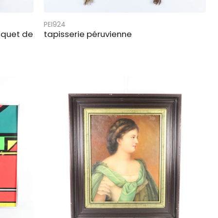
PEI924
uquet de
tapisserie péruvienne