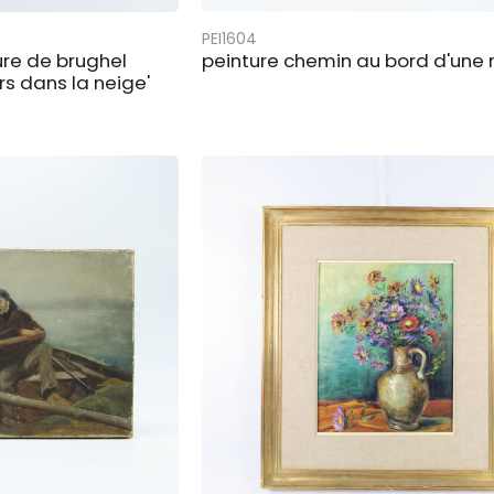
PEI1604
ure de brughel
peinture chemin au bord d'une r
rs dans la neige'