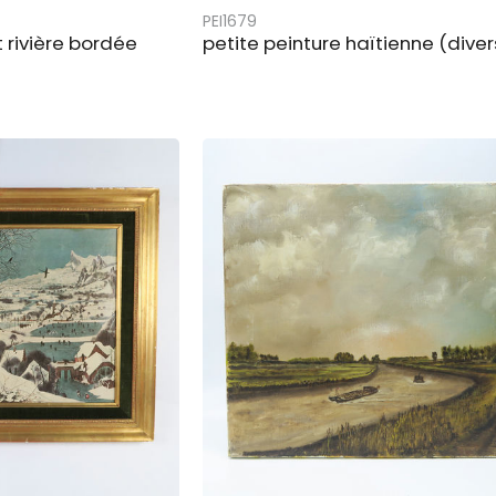
PEI1679
t rivière bordée
petite peinture haïtienne (dive